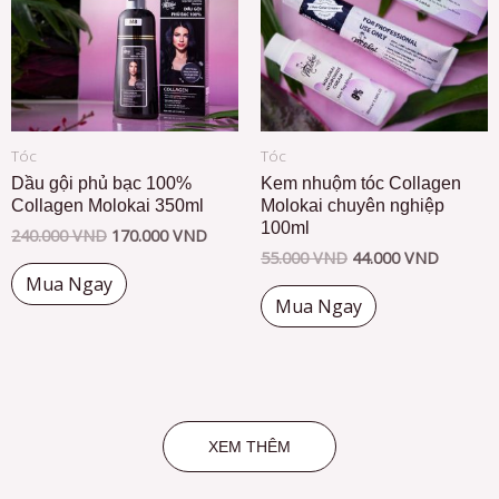
Tóc
Tóc
Dầu gội phủ bạc 100%
Kem nhuộm tóc Collagen
Collagen Molokai 350ml
Molokai chuyên nghiệp
100ml
240.000
VND
170.000
VND
55.000
VND
44.000
VND
Mua Ngay
Mua Ngay
XEM THÊM