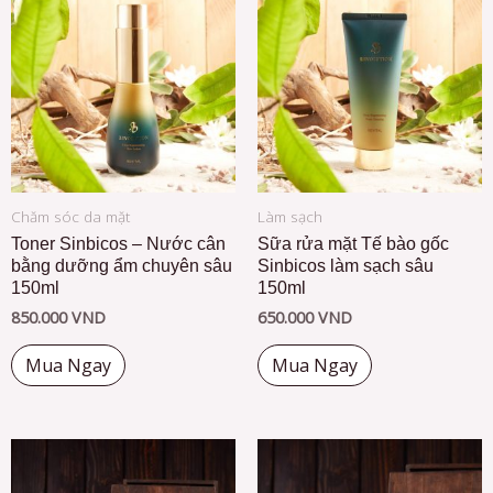
Chăm sóc da mặt
Làm sạch
Toner Sinbicos – Nước cân
Sữa rửa mặt Tế bào gốc
bằng dưỡng ẩm chuyên sâu
Sinbicos làm sạch sâu
150ml
150ml
850.000
VND
650.000
VND
Mua Ngay
Mua Ngay