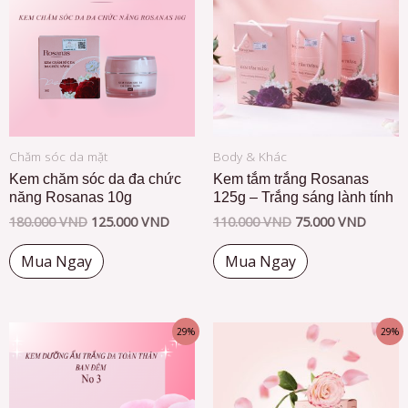
Chăm sóc da mặt
Body & Khác
Kem chăm sóc da đa chức
Kem tắm trắng Rosanas
năng Rosanas 10g
125g – Trắng sáng lành tính
180.000
VND
125.000
VND
110.000
VND
75.000
VND
Mua Ngay
Mua Ngay
29%
29%