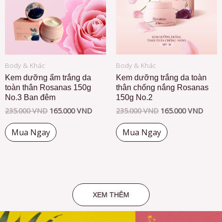
Body & Khác
Body & Khác
Kem dưỡng ẩm trắng da
Kem dưỡng trắng da toàn
toàn thân Rosanas 150g
thân chống nắng Rosanas
No.3 Ban đêm
150g No.2
235.000
VND
165.000
VND
235.000
VND
165.000
VND
Mua Ngay
Mua Ngay
XEM THÊM