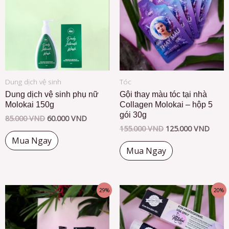
Dung dịch vệ sinh
Tóc
Dung dịch vệ sinh phụ nữ
Gội thay màu tóc tại nhà
Molokai 150g
Collagen Molokai – hộp 5
gói 30g
85.000
VND
60.000
VND
155.000
VND
125.000
VND
Mua Ngay
Mua Ngay
29%
20%